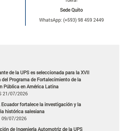
Sede Quito
WhatsApp: (+593) 98 459 2449
Ecuador fortalece la investigación y la
icia
a histórica salesiana
 09/07/2026
ción de Ingeniería Automotriz de la UPS
icia
ece su formación internacional en programa
ilidad académica en China
 09/07/2026
 proyecta su liderazgo académico